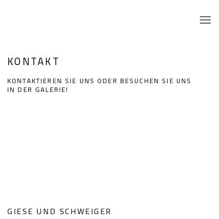
KONTAKT
KONTAKTIEREN SIE UNS ODER BESUCHEN SIE UNS
IN DER GALERIE!
Open a larger version of the following image in a popup:
GIESE UND SCHWEIGER