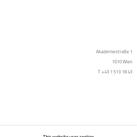
Akademiestraße 1
1010 Wien
T +43 1 513 18 43
Impressum
This website uses cookies