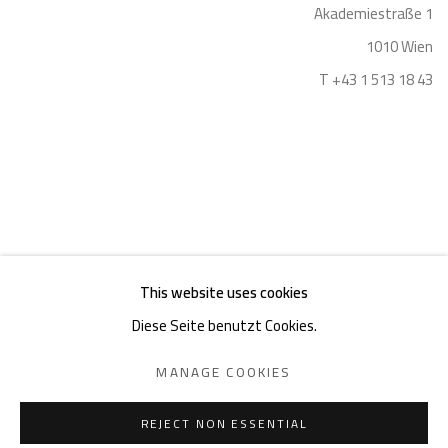
Akademiestraße 1
1010 Wien
T +43 1 513 18 43
Impressum
This website uses cookies
Diese Seite benutzt Cookies.
MANAGE COOKIES
DATENSCHUTZ
MANAGE COOKIES
COPYRIGHT © 2026 GIESE & SCHWEIGER KUNSTHANDEL
REJECT NON ESSENTIAL