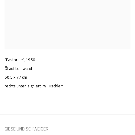
"Pastorale"
,
1950
Öl auf Leinwand
60,5 x 77 cm
rechts unten signiert: "V. Tischler"
GIESE UND SCHWEIGER