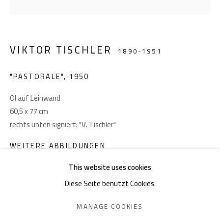
Akademiestraße 1
1010 Wien
VIKTOR TISCHLER
T +43 1 513 18 43
1890-1951
"PASTORALE"
,
1950
Öl auf Leinwand
60,5 x 77 cm
rechts unten signiert: "V. Tischler"
Impressum
WEITERE ABBILDUNGEN
(View a larger image of thumbnail 1 )
, currently selected.
, currently selected.
, currently selected.
(View a larger image of thumbnail 2 )
This website uses cookies
Diese Seite benutzt Cookies.
DATENSCHUTZ
MANAGE COOKIES
MANAGE COOKIES
COPYRIGHT © 2026 GIESE & SCHWEIGER KUNSTHANDEL