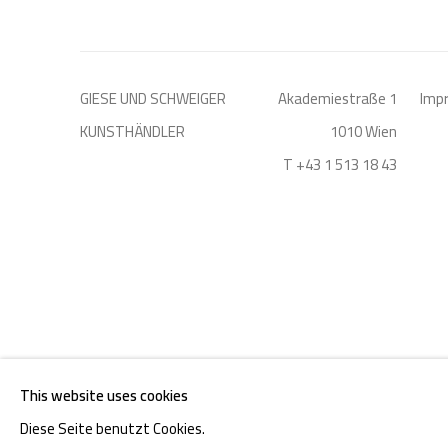
GIESE UND SCHWEIGER
Akademiestraße 1
Imp
KUNSTHÄNDLER
1010 Wien
T +43 1 513 18 43
DATENSCHUTZ
MANAGE COOKIES
This website uses cookies
COPYRIGHT © 2026 GIESE & SCHWEIGER KUNSTHANDEL
Diese Seite benutzt Cookies.