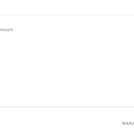
ressum
SITE BY ARTLOGIC
MANA