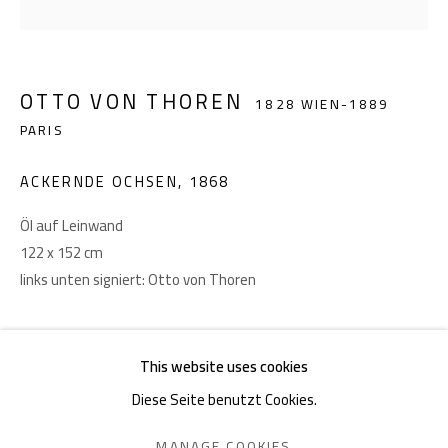
Akademiestraße 1
1010 Wien
OTTO VON THOREN
1828 WIEN-1889
T +43 1 513 18 43
PARIS
ACKERNDE OCHSEN
,
1868
Öl auf Leinwand
122 x 152 cm
links unten signiert: Otto von Thoren
Impressum
PROVENIENZ
This website uses cookies
Privatbesitz, Wien
Diese Seite benutzt Cookies.
AUSSTELLUNGEN
DATENSCHUTZ
MANAGE COOKIES
MANAGE COOKIES