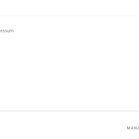
ressum
SITE BY ARTLOGIC
MANA