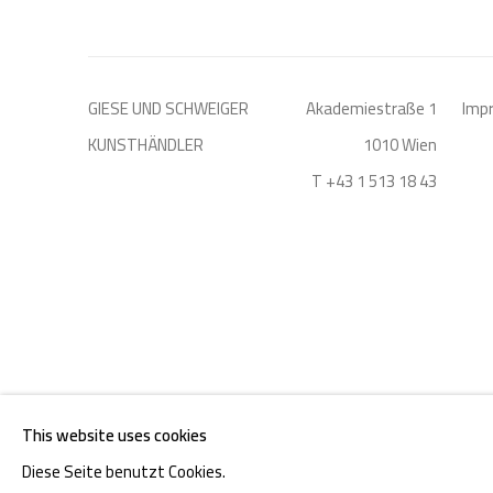
GIESE UND SCHWEIGER
Akademiestraße 1
Imp
KUNSTHÄNDLER
1010 Wien
T +43 1 513 18 43
DATENSCHUTZ
MANAGE COOKIES
This website uses cookies
COPYRIGHT © 2026 GIESE & SCHWEIGER KUNSTHANDEL
Diese Seite benutzt Cookies.