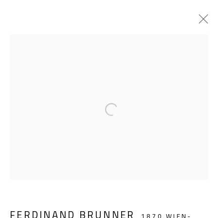
ARTWORKS
GIESE UND SCHWEIGER
Open a larger version of the follow
KUNSTHÄNDLER
FERDINAND BRUNNER
1870 WIEN-