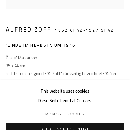
Akademiestraße 1
1010 Wien
T +43 1 513 18 43
ALFRED ZOFF
1852 GRAZ-1927 GRAZ
"LINDE IM HERBST"
,
UM 1916
Öl auf Malkarton
35 x 44 cm
rechts unten signiert: "A. Zoff" rückseitig bezeichnet: "Alfred
Impressum
Zoff / Linde im Herbst"
This website uses cookies
ANFRAGE
Diese Seite benutzt Cookies.
DATENSCHUTZ
MANAGE COOKIES
MANAGE COOKIES
TEILEN
COPYRIGHT © 2026 GIESE & SCHWEIGER KUNSTHANDEL
SITE BY ARTLOGIC
REJECT NON ESSENTIAL