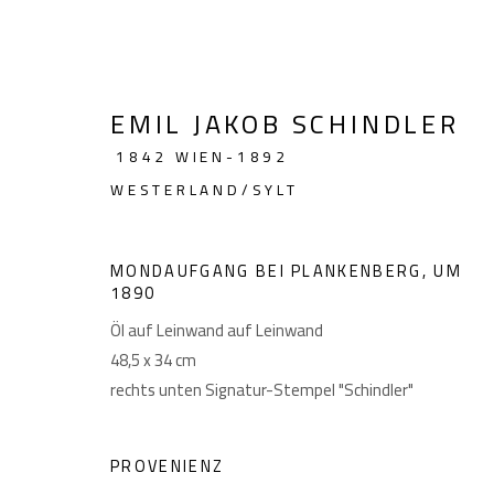
EMIL JAKOB SCHINDLER
1842 WIEN-1892
ARTWORKS
WESTERLAND/SYLT
MONDAUFGANG BEI PLANKENBERG
,
UM
1890
GIESE UND SCHWEIGER
Akademiestraße 1
Imp
Öl auf Leinwand auf Leinwand
KUNSTHÄNDLER
1010 Wien
48,5 x 34 cm
T +43 1 513 18 43
rechts unten Signatur-Stempel "Schindler"
PROVENIENZ