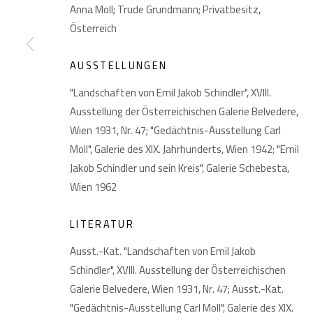
Anna Moll; Trude Grundmann; Privatbesitz,
Österreich
AUSSTELLUNGEN
DATENSCHUTZ
MANAGE COOKIES
"Landschaften von Emil Jakob Schindler", XVIII.
COPYRIGHT © 2026 GIESE & SCHWEIGER KUNSTHANDEL
Ausstellung der Österreichischen Galerie Belvedere,
Wien 1931, Nr. 47; "Gedächtnis-Ausstellung Carl
Moll", Galerie des XIX. Jahrhunderts, Wien 1942; "Emil
Jakob Schindler und sein Kreis", Galerie Schebesta,
Wien 1962
LITERATUR
Ausst.-Kat. "Landschaften von Emil Jakob
Schindler", XVIII. Ausstellung der Österreichischen
Galerie Belvedere, Wien 1931, Nr. 47; Ausst.-Kat.
"Gedächtnis-Ausstellung Carl Moll", Galerie des XIX.