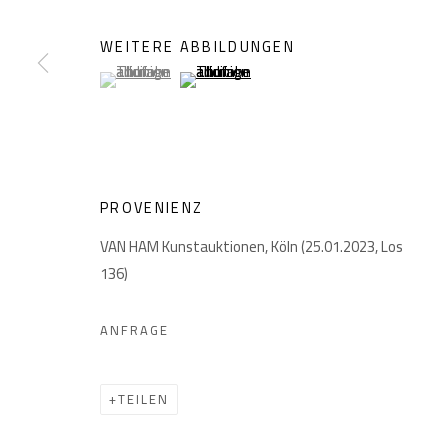
WEITERE ABBILDUNGEN
(View a larger image of thumbnail 1 )
, currently selected.
, currently selected.
, currently selected.
(View a larger image of thumbnail 2 )
DATENSCHUTZ
MANAGE COOKIES
COPYRIGHT © 2026 GIESE & SCHWEIGER KUNSTHANDEL
PROVENIENZ
VAN HAM Kunstauktionen, Köln (25.01.2023, Los
136)
ANFRAGE
TEILEN