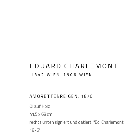
ARTWORKS
EDUARD CHARLEMONT
1842 WIEN-1906 WIEN
GIESE UND SCHWEIGER
Akademiestraße 1
Imp
KUNSTHÄNDLER
1010 Wien
AMORETTENREIGEN
,
1876
T +43 1 513 18 43
Öl auf Holz
41,5 x 68 cm
rechts unten signiert und datiert: "Ed. Charlemont
1876"