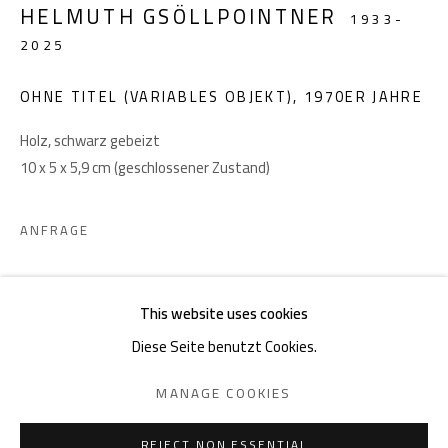
Akademiestraße 1
HELMUTH GSÖLLPOINTNER
1933-
1010 Wien
2025
T +43 1 513 18 43
OHNE TITEL (VARIABLES OBJEKT)
,
1970ER JAHRE
Holz, schwarz gebeizt
10 x 5 x 5,9 cm (geschlossener Zustand)
ANFRAGE
Impressum
TEILEN
This website uses cookies
Diese Seite benutzt Cookies.
DATENSCHUTZ
MANAGE COOKIES
MANAGE COOKIES
COPYRIGHT © 2026 GIESE & SCHWEIGER KUNSTHANDEL
SITE BY ARTLOGIC
REJECT NON ESSENTIAL