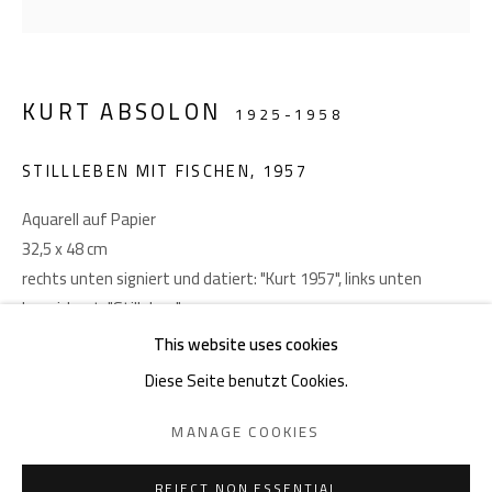
Akademiestraße 1
1010 Wien
T +43 1 513 18 43
KURT ABSOLON
1925-1958
STILLLEBEN MIT FISCHEN
,
1957
Aquarell auf Papier
32,5 x 48 cm
rechts unten signiert und datiert: "Kurt 1957", links unten
Impressum
bezeichnet: "Stilleben"
This website uses cookies
PROVENIENZ
Diese Seite benutzt Cookies.
Nachlass Kurt Absolon, Wien; Schenkung an Privatbesitz, Wien
DATENSCHUTZ
MANAGE COOKIES
MANAGE COOKIES
(1970er)
COPYRIGHT © 2026 GIESE & SCHWEIGER KUNSTHANDEL
SITE BY ARTLOGIC
REJECT NON ESSENTIAL