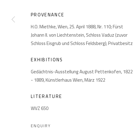
PROVENANCE
H.O. Miethke, Wien, 25. April 1888, Nr. 110; Fürst
Johann II. von Liechtenstein, Schloss Vaduz (zuvor
Schloss Eisgrub und Schloss Feldsberg); Privatbesitz
EXHIBITIONS
PRIVACY POLICY
MANAGE COOKIES
Gedächtnis-Ausstellung August Pettenkofen, 1822
COPYRIGHT © 2026 GIESE & SCHWEIGER KUNSTHANDEL
- 1889, Künstlerhaus Wien, März 1922
LITERATURE
WVZ 650
ENQUIRY