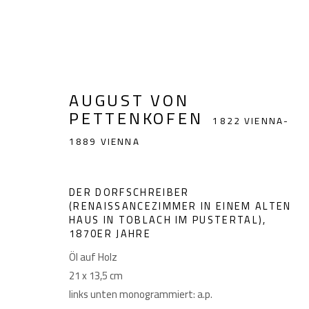
AUGUST VON
AUGUST VON PETTENKOF
PETTENKOFEN
1822 VIENNA-
1889 VIENNA
DER DORFSCHREIBER
(RENAISSANCEZIMMER IN EINEM ALTEN
HAUS IN TOBLACH IM PUSTERTAL)
,
1870ER JAHRE
Öl auf Holz
GIESE UND SCHWEIGER
Akademiestraße 1
Impr
21 x 13,5 cm
KUNSTHÄNDLER
1010 Wien
links unten monogrammiert: a.p.
T +43 1 513 18 43