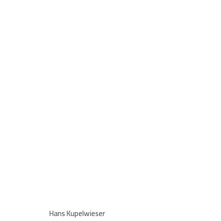
HANS KUPELWIESER. PHO
4 MAY - 17 JUNE 2023
Hans Kupelwieser