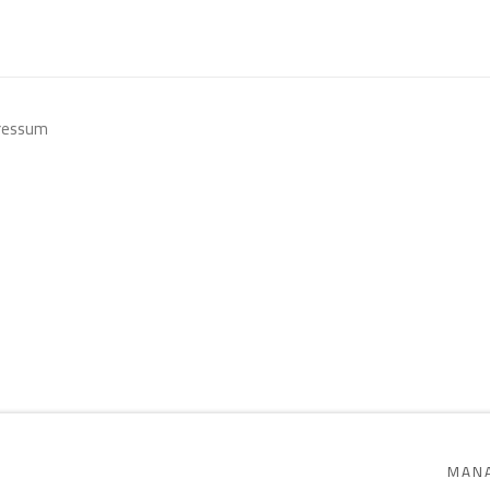
ressum
SITE BY ARTLOGIC
MANA