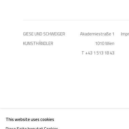
GIESE UND SCHWEIGER
Akademiestraße 1
Imp
KUNSTHÄNDLER
1010 Wien
T +43 1 513 18 43
DATENSCHUTZ
MANAGE COOKIES
This website uses cookies
COPYRIGHT © 2026 GIESE & SCHWEIGER KUNSTHANDEL
Diese Seite benutzt Cookies.