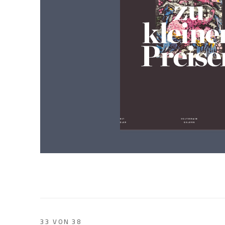
33
VON 38