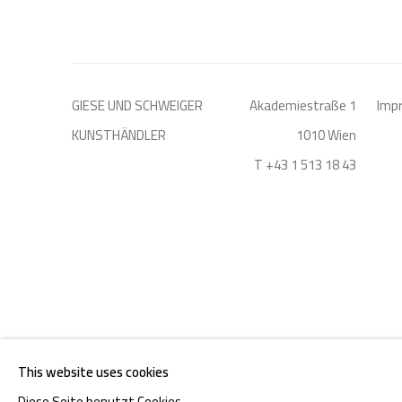
GIESE UND SCHWEIGER
Akademiestraße 1
Imp
KUNSTHÄNDLER
1010 Wien
T +43 1 513 18 43
DATENSCHUTZ
MANAGE COOKIES
This website uses cookies
COPYRIGHT © 2026 GIESE & SCHWEIGER KUNSTHANDEL
Diese Seite benutzt Cookies.