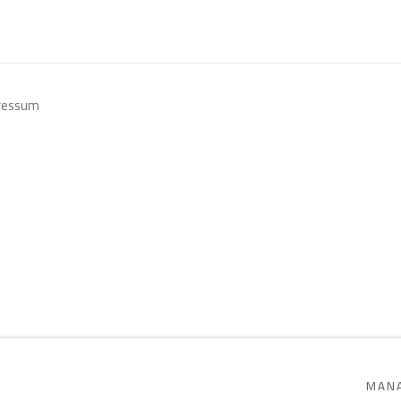
ressum
SITE BY ARTLOGIC
MANA