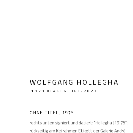
HIGHLIGHTS
WOLFGANG HOLLEGHA
1929 KLAGENFURT-2023
GIESE UND SCHWEIGER
Akademiestraße 1
Imp
OHNE TITEL
,
1975
KUNSTHÄNDLER
1010 Wien
rechts unten signiert und datiert: "Hollegha [19]75";
T +43 1 513 18 43
rückseitig am Keilrahmen Etikett der Galerie André