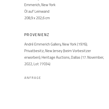
Emmerich, New York
Öl auf Leinwand
208,9 x 202,6 cm
PROVENIENZ
André Emmerich Gallery, New York (1976);
DATENSCHUTZ
MANAGE COOKIES
Privatbesitz, New Jersey (beim Vorbesitzer
COPYRIGHT © 2026 GIESE & SCHWEIGER KUNSTHANDEL
erworben); Heritage Auctions, Dallas (17. November,
2022, Lot 77034)
ANFRAGE