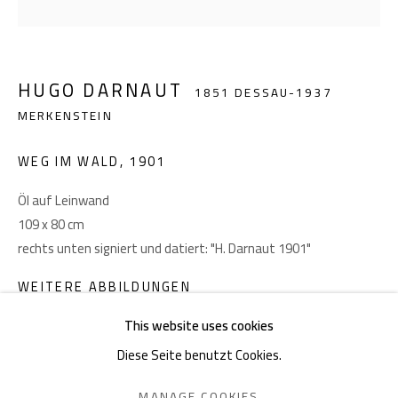
Akademiestraße 1
1010 Wien
HUGO DARNAUT
1851 DESSAU-1937
T +43 1 513 18 43
MERKENSTEIN
WEG IM WALD
,
1901
Öl auf Leinwand
109 x 80 cm
rechts unten signiert und datiert: "H. Darnaut 1901"
Impressum
WEITERE ABBILDUNGEN
(View a larger image of thumbnail 1 )
, currently selected.
, currently selected.
, currently selected.
(View a larger image of thumbnail 2 )
This website uses cookies
Diese Seite benutzt Cookies.
DATENSCHUTZ
MANAGE COOKIES
MANAGE COOKIES