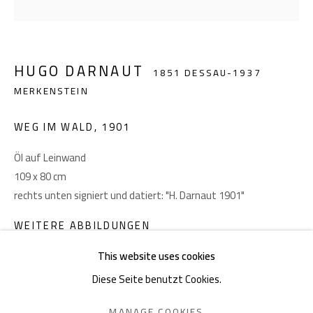
Akademiestraße 1
1010 Wien
HUGO DARNAUT
1851 DESSAU-1937
T +43 1 513 18 43
MERKENSTEIN
WEG IM WALD
,
1901
Öl auf Leinwand
109 x 80 cm
rechts unten signiert und datiert: "H. Darnaut 1901"
Impressum
WEITERE ABBILDUNGEN
(View a larger image of thumbnail 1 )
, currently selected.
, currently selected.
, currently selected.
(View a larger image of thumbnail 2 )
This website uses cookies
Diese Seite benutzt Cookies.
DATENSCHUTZ
MANAGE COOKIES
MANAGE COOKIES