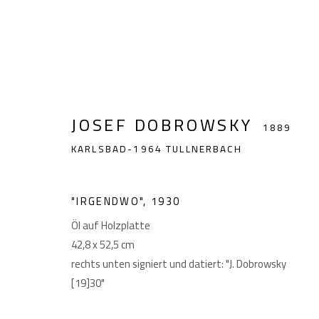
JOSEF DOBROWSKY
JOSEF DOBROWSKY
1889 KARLS
1889
KARLSBAD-1964 TULLNERBACH
"IRGENDWO"
,
1930
Öl auf Holzplatte
42,8 x 52,5 cm
rechts unten signiert und datiert: "J. Dobrowsky
GIESE UND SCHWEIGER
Akademiestraße 1
Imp
[19]30"
KUNSTHÄNDLER
1010 Wien
T +43 1 513 18 43