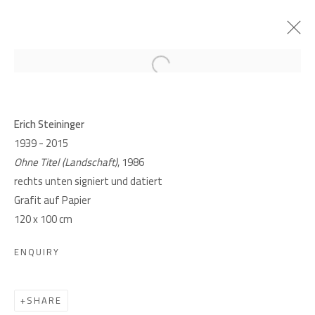
Open a larger version of the follow
PAST
ERICH STEININGER (1939 - 2015)
Erich Steininger
1939 - 2015
ZUM 85. GEBURTSTAG
Ohne Titel (Landschaft)
, 1986
11 SEPTEMBER - 31 OCTOBER 2024
rechts unten signiert und datiert
Grafit auf Papier
120 x 100 cm
GIESE UND SCHWEIGER
ENQUIRY
KUNSTHÄNDLER
SHARE