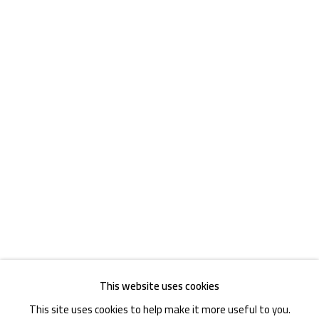
Akademiestraße 1
1010 Wien
T +43 1 513 18 43
Imprint
This website uses cookies
This site uses cookies to help make it more useful to you.