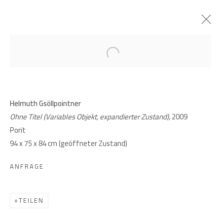
Open a larger version of the follow
ARCHIV
HELMUTH GSÖLLPOINTNER.
VARIABLE OBJEKTE UND
Helmuth Gsöllpointner
STABRÄUME
Ohne Titel (Variables Objekt, expandierter Zustand)
, 2009
Porit
15 MAI - 12 JULI 2024
94 x 75 x 84 cm (geöffneter Zustand)
ANFRAGE
GIESE UND SCHWEIGER
KUNSTHÄNDLER
TEILEN