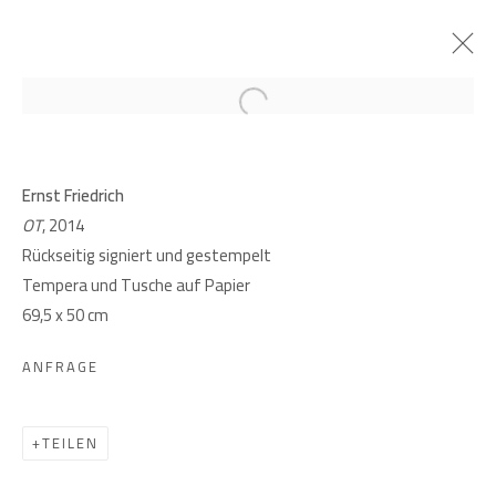
Open a larger version of the follow
ARCHIV
ERNST FRIEDRICH. GEFLECHTE
Ernst Friedrich
OT
, 2014
27 FEBRUAR - 17 APRIL 2025
Rückseitig signiert und gestempelt
Tempera und Tusche auf Papier
69,5 x 50 cm
GIESE UND SCHWEIGER
ANFRAGE
KUNSTHÄNDLER
TEILEN