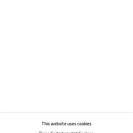
Akademiestraße 1
1010 Wien
T +43 1 513 18 43
Impressum
This website uses cookies