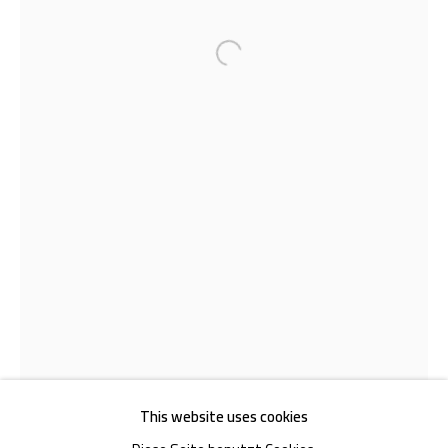
Open a larger version of the follow
Akademiestraße 1
1010 Wien
T +43 1 513 18 43
Impressum
This website uses cookies