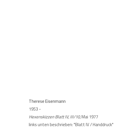
THERESE EISENMANN. AUF
9 MÄRZ - 22 APRIL 2023
Therese Eisenmann
1953 -
Hexenskizzen Blatt IV, III/10
, Mai 1977
links unten beschrieben: "Blatt IV / Handdruck"