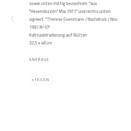
sowie unten mittig bezeichnet: "aus
GIESE UND SCHWEIGER
Akademiestraße 1
Imp
"Hexenskizzen" Mai 1977" und rechts unten
KUNSTHÄNDLER
1010 Wien
signiert: "Therese Eisenmann / Nachdruck / Nov.
T +43 1 513 18 43
1997 III/10"
Kaltnadelradierung auf Bütten
32,5 x 48 cm
ANFRAGE
TEILEN
DATENSCHUTZ
MANAGE COOKIES
COPYRIGHT © 2026 GIESE & SCHWEIGER KUNSTHANDEL