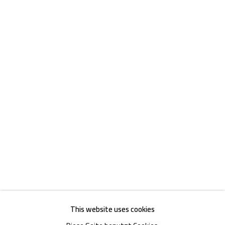
Akademiestraße 1
1010 Wien
T +43 1 513 18 43
Impressum
This website uses cookies