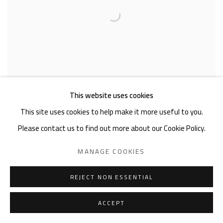
This website uses cookies
THERESE EISENMANN
,
PFERD UND MOND - PFERD
This site uses cookies to help make it more useful to you.
VERLÄSST DEN MOND
,
BLATT V
,
2. ZUSTAND
,
II/3
,
Please contact us to find out more about our Cookie Policy.
1998
MANAGE COOKIES
REJECT NON ESSENTIAL
ACCEPT