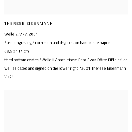
THERESE EISENMANN
Welle 2
,
VI/7
,
2001
Steel engraving / corrosion and drypoint on hand made paper
69,5 x 114 cm
titled bottom center: "Welle II / nach einem Foto / von Dörte Eißfeldt"
,
as
well as dated and signed on the lower right: "2001 Therese Eisenmann
VI/7"