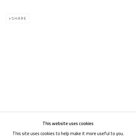
SHARE
Akademiestraße 1
1010 Wien
T +43 1 513 18 43
Imprint
This website uses cookies
This site uses cookies to help make it more useful to you.