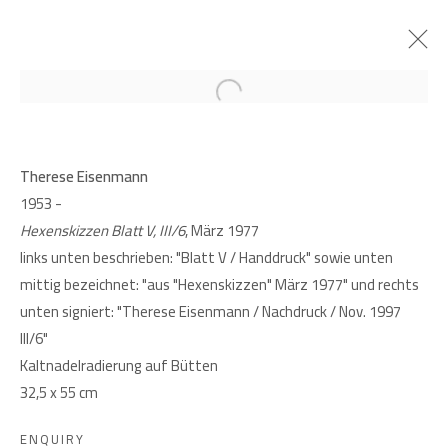
Open a larger version of the follow
PAST
THERESE EISENMANN. AUF DER
Therese Eisenmann
SPUR
1953 -
Hexenskizzen Blatt V, III/6
, März 1977
9 MARCH - 22 APRIL 2023
links unten beschrieben: "Blatt V / Handdruck" sowie unten
mittig bezeichnet: "aus "Hexenskizzen" März 1977" und rechts
unten signiert: "Therese Eisenmann / Nachdruck / Nov. 1997
III/6"
GIESE UND SCHWEIGER
Kaltnadelradierung auf Bütten
KUNSTHÄNDLER
32,5 x 55 cm
ENQUIRY