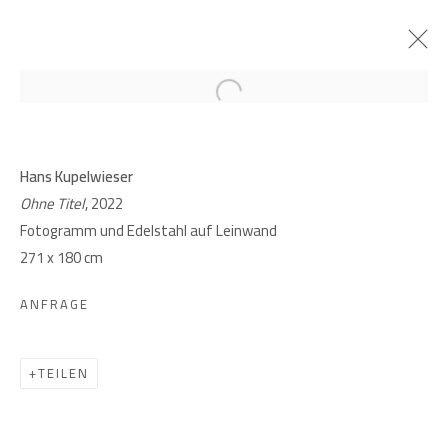
Open a larger version of the follow
ARCHIV
HANS KUPELWIESER. FOTOGRAMME
Hans Kupelwieser
Ohne Titel
, 2022
4 MAI - 17 JUNI 2023
Fotogramm und Edelstahl auf Leinwand
271 x 180 cm
ANFRAGE
GIESE UND SCHWEIGER
KUNSTHÄNDLER
TEILEN