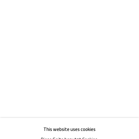
Akademiestraße 1
1010 Wien
T +43 1 513 18 43
Impressum
This website uses cookies