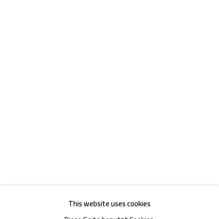
Akademiestraße 1
1010 Wien
T +43 1 513 18 43
Impressum
This website uses cookies