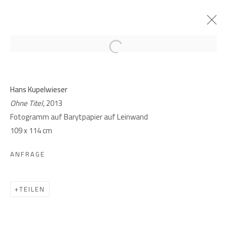
Open a larger version of the follow
ARCHIV
HANS KUPELWIESER. FOTOGRAMME
Hans Kupelwieser
Ohne Titel
, 2013
4 MAI - 17 JUNI 2023
Fotogramm auf Barytpapier auf Leinwand
109 x 114 cm
ANFRAGE
GIESE UND SCHWEIGER
KUNSTHÄNDLER
TEILEN